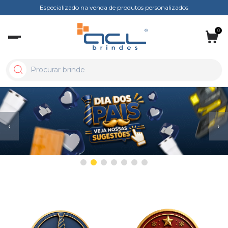
Especializado na venda de produtos personalizados
0
‹
›