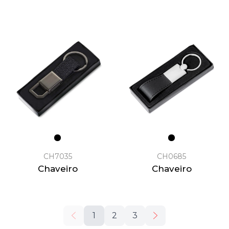
CH7035
CH0685
Chaveiro
Chaveiro
1
2
3