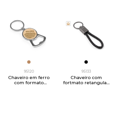
95120
95133
Chaveiro em ferro
Chaveiro com
com formato
fortmato retangular,
redondo em zinco e
com cordão
bambu
entrelaçado em
poliéster (21%
reciclado) e 79%
poliuretano