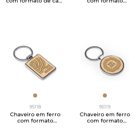
com formato de casa
com formato
em zinco e bambu
retangular com
abridor de garrafas
95118
95119
Chaveiro em ferro
Chaveiro em ferro
com formato
com formato
retangular em zinco
redondo em zinco e
e bambu
bambu