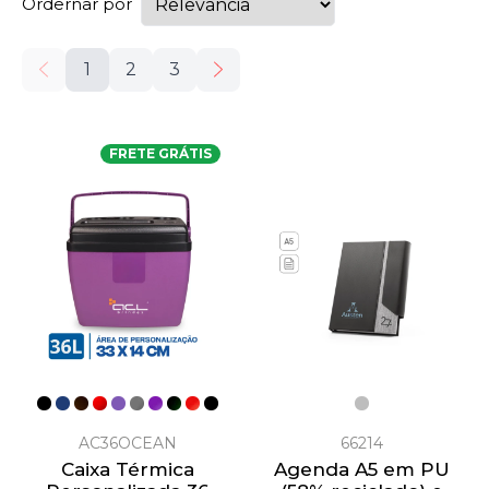
Ordernar por
1
2
3
FRETE GRÁTIS
AC36OCEAN
66214
Caixa Térmica
Agenda A5 em PU