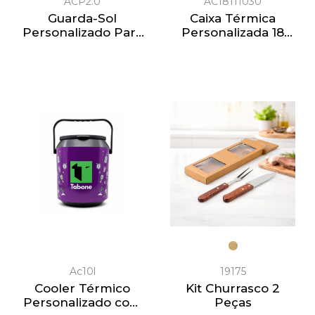
ACP2.0
AC18111030
Guarda-Sol
Caixa Térmica
Personalizado Para
Personalizada 18
Empresas 2.0m
Litros
Ac10l
19175
Cooler Térmico
Kit Churrasco 2
Personalizado com
Peças