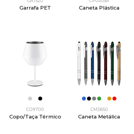
GA7520
CP0305A
Garrafa PET
Caneta Plástica
CO9700
CM3850
Copo/Taça Térmico
Caneta Metálica