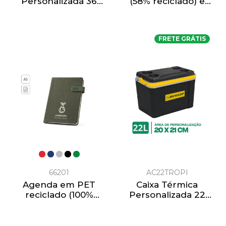
Personalizada 36
(58% reciclado) e
litros Ocean
PET reciclado (100%
rPET) 300D
FRETE GRÁTIS
66201
AC22TROPI
Agenda em PET
Caixa Térmica
reciclado (100%
Personalizada 22
rPET)
litros Tropical