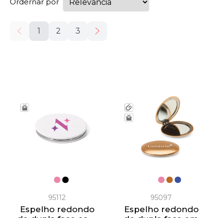
Ordernar por
1
2
3
95112
95097
Espelho redondo
Espelho redondo