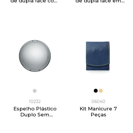
de dupla face com
de dupla face em
exterior em PU
alumínio e com
mate
fecho magnético
10232
06040
Espelho Plástico
Kit Manicure 7
Duplo Sem
Peças
Aumento