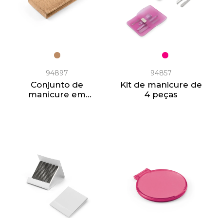
94897
94857
Conjunto de
Kit de manicure de
manicure em
4 peças
cortiça com peças
em aço inox